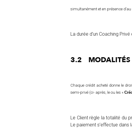
simultanément et en présence d’au
La durée d’un Coaching Privé 
3.2
MODALITÉS
Chaque crédit acheté donne le droit
semi-privé (ci- après, le ou les «
Cré
Le Client règle la totalité du
Le paiement s’effectue dans l