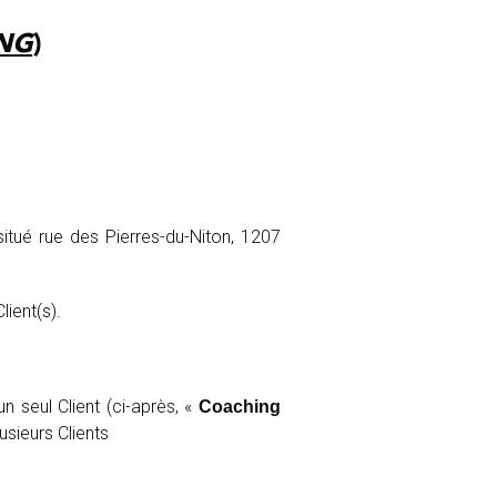
NG
)
situé rue des Pierres-du-Niton, 1207
ient(s).
n seul Client (ci-après, «
Coaching
usieurs Clients