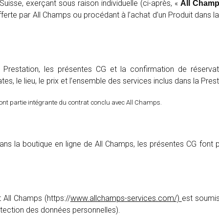
uisse, exerçant sous raison individuelle (ci-après, «
All Cham
fferte par All Champs ou procédant à l’achat d’un Produit dans la
e Prestation, les présentes CG et la confirmation de réservat
es, le lieu, le prix et l’ensemble des services inclus dans la Prest
font partie intégrante du contrat conclu avec All Champs.
dans la boutique en ligne de All Champs, les présentes CG font p
t All Champs (https://
www.allchamps-services.com/)
est soumi
otection des données personnelles).