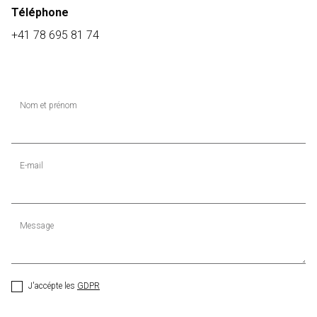
Téléphone
+41 78 695 81 74
Nom et prénom
E-mail
Message
J'accépte les
GDPR