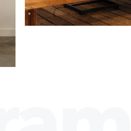
2
21
ram