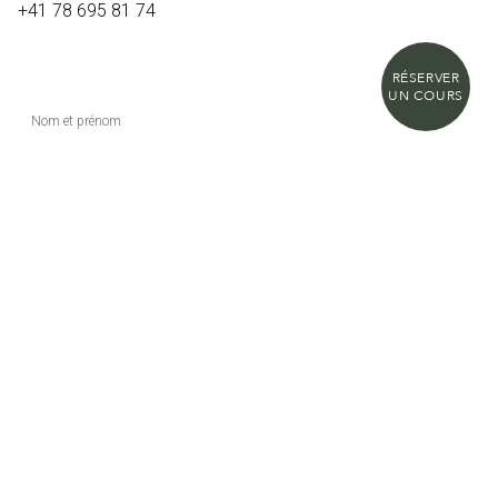
+41 78 695 81 74
RÉSERVER
UN COURS
Nom et prénom
E-mail
Message
J'accepte les conditions générales